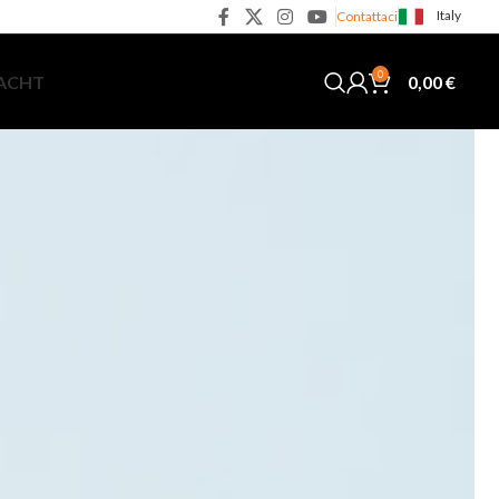
Italy
Contattaci
0
0,00
€
YACHT