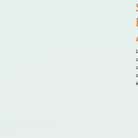
L
c
d
i