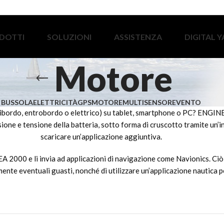
DOTTI
SOLUZIONI
ASSISTENZA
DIGITAL 
Motore
BUSSOLA
ELETTRICITÀ
GPS
MOTORE
MULTISENSORE
VENTO
oribordo, entrobordo o elettrico) su tablet, smartphone o PC? ENGIN
one e tensione della batteria, sotto forma di cruscotto tramite un’i
scaricare un’applicazione aggiuntiva.
A 2000 e li invia ad applicazioni di navigazione come Navionics. Ciò
nte eventuali guasti, nonché di utilizzare un’applicazione nautica p