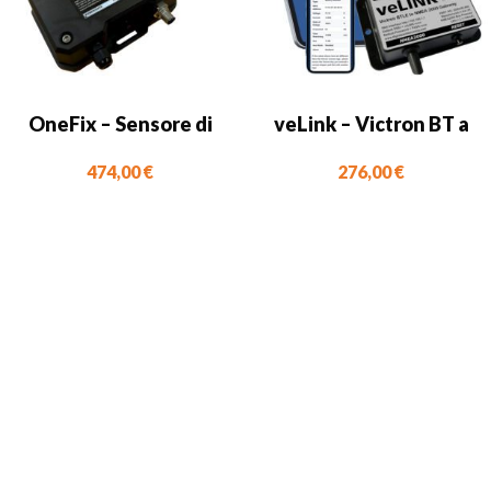
OneFix – Sensore di
veLink – Victron BT a
posizionamento GNSS
NMEA 2000
474,00
€
276,00
€
ad alta precisione