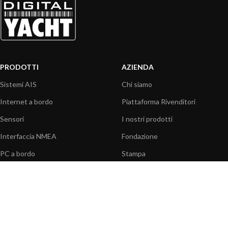
PRODOTTI
AZIENDA
Sistemi AIS
Chi siamo
Internet a bordo
Piattaforma Rivenditori
Sensori
I nostri prodotti
Interfaccia NMEA
Fondazione
PC a bordo
Stampa
Navigazione portatile
Contattaci
BLOG
INFORMAZIONI
Attualità
Centro assistenza