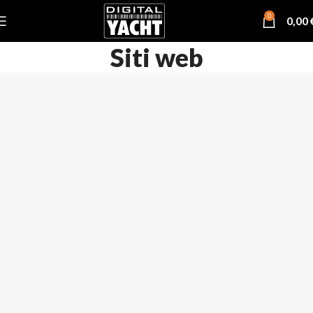
0
0,00
Siti web