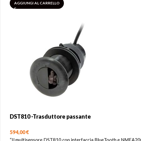
AGGIUNGI AL CARRELLO
DST810 -Trasduttore passante
594,00
€
“Il multisensore DST810 con interfaccia BlueTooth e NMEA2000 è