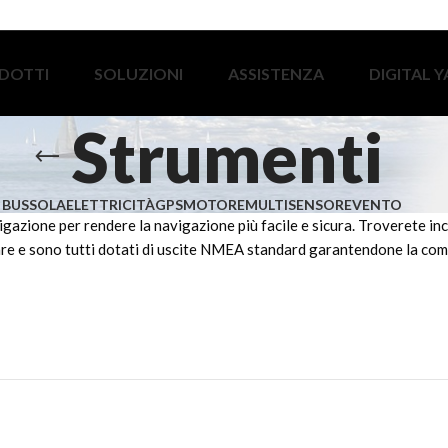
DOTTI
SOLUZIONI
ASSISTENZA
DIGITAL 
Strumenti
BUSSOLA
ELETTRICITÀ
GPS
MOTORE
MULTISENSORE
VENTO
azione per rendere la navigazione più facile e sicura. Troverete inclu
llare e sono tutti dotati di uscite NMEA standard garantendone la com