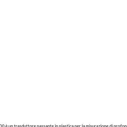
 un trasduttore passante in plastica per la misurazione di profond