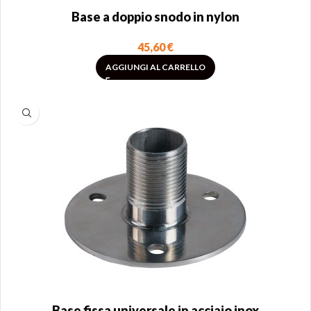
Base a doppio snodo in nylon
45,60
€
AGGIUNGI AL CARRELLO
Base fissa universale in acciaio inox