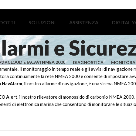
DOTTI
SOLUZIONI
ASSISTENZA
DIGITAL 
larmi e Sicure
CLOUD E IA
CAVI NMEA 2000
EZZA
DIAGNOSTICA
MONITORA
entale. Il monitoraggio in tempo reale e gli avvisi di navigazione m
itora continuamente la rete NMEA 2000 e consente di impostare avvisi 
n
NavAlarm
, il nostro allarme di navigazione, è una sirena NMEA 20
CO Alert
, il nostro rilevatore di monossido di carbonio NMEA 2000,
ti di elettronica marina che consentono di monitorare le situazioni