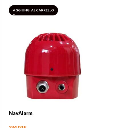
AGGIUNGI AL CARRELLO
NavAlarm
234,00
€