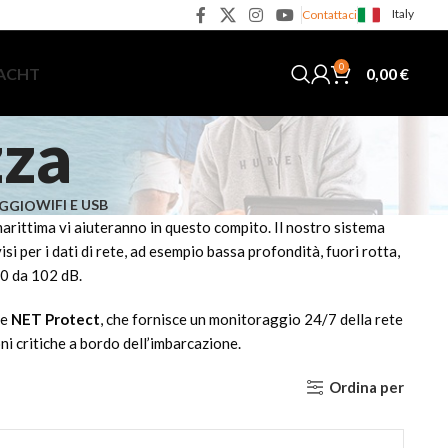
Italy
Contattaci
0
0,00
€
YACHT
zza
WIFI E USB
GGIO
arittima vi aiuteranno in questo compito. Il nostro sistema
per i dati di rete, ad esempio bassa profondità, fuori rotta,
00 da 102 dB.
 e
NET Protect
, che fornisce un monitoraggio 24/7 della rete
 critiche a bordo dell’imbarcazione.
Ordina per