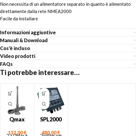
Non necessita di un alimentatore separato in quanto è alimentato
direttamente dalla rete NMEA2000
Facile da installare
Informazioni aggiuntive
Manuali & Download
Cos'è incluso
Video prodotti
FAQs
Ti potrebbe interessare…
Qmax
SPL2000
– Splitter
132,00
€
480,00
€
per
"La QMax è
“Splitter per