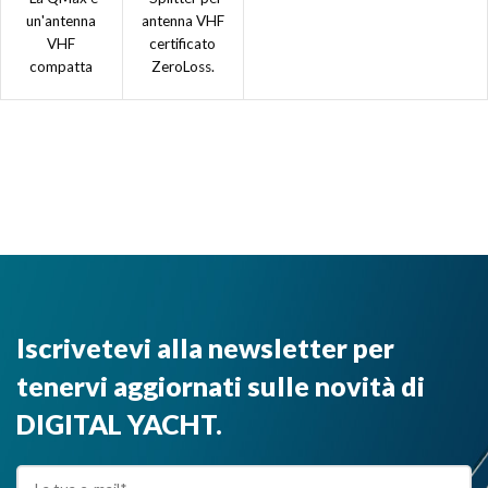
antenna
un'antenna
antenna VHF
VHF
certificato
VHF/AIS/
compatta
ZeroLoss.
FM
(25 cm) con
Consente di
ventose per il
utilizzare
montaggio.”
l'antenna
VHF
principale sia
per la radio
VHF che per
l'AIS e la
radio FM."
Iscrivetevi alla newsletter per
tenervi aggiornati sulle novità di
DIGITAL YACHT.