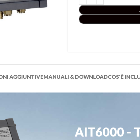
ONI AGGIUNTIVE
MANUALI & DOWNLOAD
COS'È INCL
AIT6000 - T