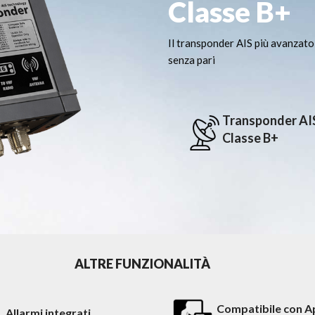
Classe B+
Il transponder AIS più avanzato 
senza pari
Transponder AIS
Classe B+
ALTRE FUNZIONALITÀ
Compatibile con A
Allarmi integrati