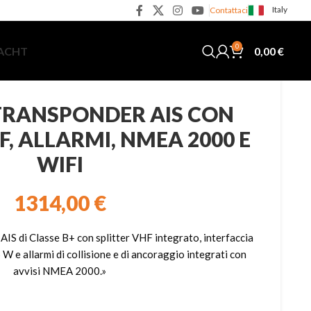
Italy
Contattaci
0
0,00
€
YACHT
 TRANSPONDER AIS CON
F, ALLARMI, NMEA 2000 E
WIFI
1314,00
€
AIS di Classe B+ con splitter VHF integrato, interfaccia
5 W e allarmi di collisione e di ancoraggio integrati con
avvisi NMEA 2000.»