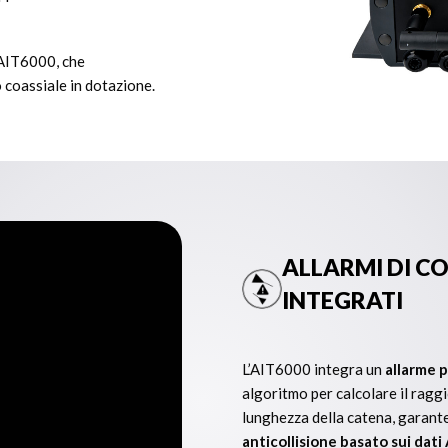
’AIT6000, che
o coassiale in dotazione.
ALLARMI DI C
INTEGRATI
L’AIT6000 integra un
allarme p
algoritmo per calcolare il raggi
lunghezza della catena, garante
anticollisione basato sui dat