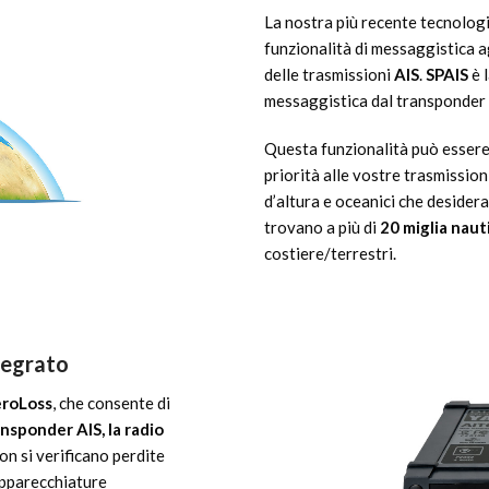
La nostra più recente tecnolog
funzionalità di messaggistica a
delle trasmissioni
AIS
.
SPAIS
è 
messaggistica dal transponder p
Questa funzionalità può essere
priorità alle vostre trasmission
d’altura e oceanici che desider
trovano a più di
20 miglia naut
costiere/terrestri.
tegrato
eroLoss
, che consente di
ansponder AIS, la radio
on si verificano perdite
 apparecchiature