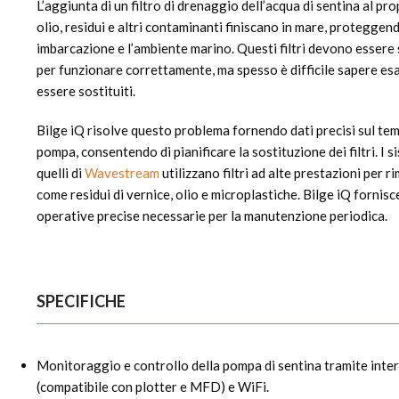
L’aggiunta di un filtro di drenaggio dell’acqua di sentina al p
olio, residui e altri contaminanti finiscano in mare, proteggend
imbarcazione e l’ambiente marino. Questi filtri devono essere
per funzionare correttamente, ma spesso è difficile sapere 
essere sostituiti.
Bilge iQ risolve questo problema fornendo dati precisi sul te
pompa, consentendo di pianificare la sostituzione dei filtri. I s
quelli di
Wavestream
utilizzano filtri ad alte prestazioni per
come residui di vernice, olio e microplastiche. Bilge iQ fornisc
operative precise necessarie per la manutenzione periodica.
SPECIFICHE
Monitoraggio e controllo della pompa di sentina tramite in
(compatibile con plotter e MFD) e WiFi.