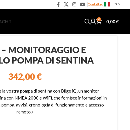
Italy
Contattaci
0
0,00
€
YACHT
Q – MONITORAGGIO E
O POMPA DI SENTINA
342,00
€
 la vostra pompa di sentina con Bilge iQ, un monitor
tina con NMEA 2000 e WiFi, che fornisce informazioni in
la pompa, avvisi, cronologia di funzionamento e accesso
remoto.»