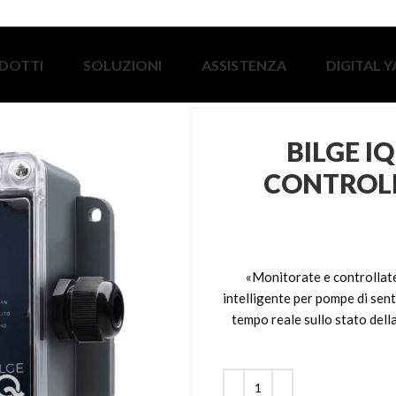
DOTTI
SOLUZIONI
ASSISTENZA
DIGITAL 
BILGE I
CONTROLL
«Monitorate e controllate
intelligente per pompe di sen
tempo reale sullo stato del