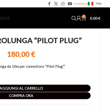
Italy
Contattaci
0
0,00
€
YACHT
ROLUNGA “PILOT PLUG”
180,00
€
unga da 10m per connettore “Pilot Plug”.”
AGGIUNGI AL CARRELLO
COMPRA ORA