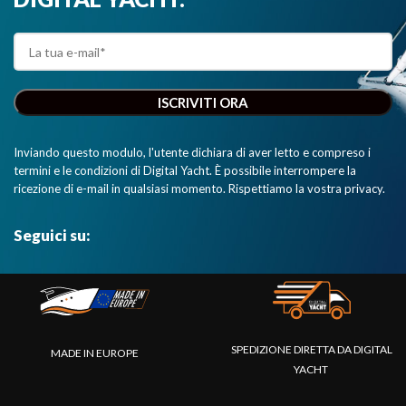
il tutto
all’interno di
un
dispositivo di
dimensioni
dimezzate
rispetto alla
precedente
Inviando questo modulo, l'utente dichiara di aver letto e compreso i
generazione
termini e le condizioni di Digital Yacht. È possibile interrompere la
di
ricezione di e-mail in qualsiasi momento. Rispettiamo la vostra privacy.
transponder."
Seguici su:
SPEDIZIONE DIRETTA DA DIGITAL
MADE IN EUROPE
YACHT