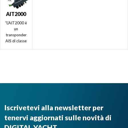
AIT2000
–
“L'AIT2000 è
Transpon
un
der AIS di
transponder
AIS di classe
Classe B
B
con
ultracompatto
antenna
che utilizza la
GPS
più recente
esterna
tecnologia di
Transponder
AIS. Per
questo
motivo
garantisce le
Iscrivetevi alla newsletter per
migliori
prestazioni e
tenervi aggiornati sulle novità di
opzioni di
collegamento,
DIGITAL YACHT.