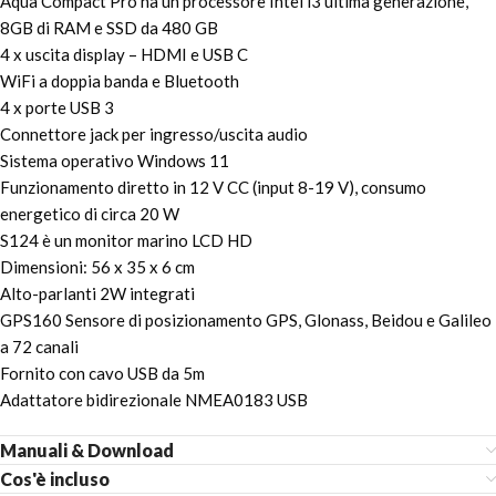
Aqua Compact Pro ha un processore Intel i3 ultima generazione,
8GB di RAM e SSD da 480 GB
4 x uscita display – HDMI e USB C
WiFi a doppia banda e Bluetooth
4 x porte USB 3
Connettore jack per ingresso/uscita audio
Sistema operativo Windows 11
Funzionamento diretto in 12 V CC (input 8-19 V), consumo
energetico di circa 20 W
S124 è un monitor marino LCD HD
Dimensioni: 56 x 35 x 6 cm
Alto-parlanti 2W integrati
GPS160 Sensore di posizionamento GPS, Glonass, Beidou e Galileo
a 72 canali
Fornito con cavo USB da 5m
Adattatore bidirezionale NMEA0183 USB
Manuali & Download
Cos'è incluso