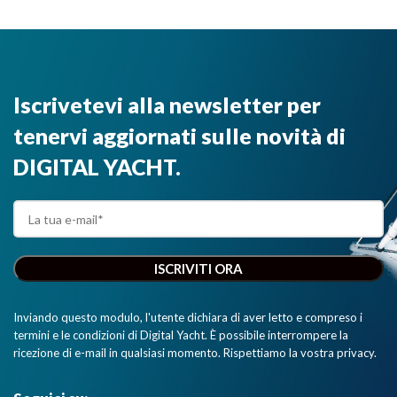
GB e una
PC/Mac/Linux.
montaggio
scheda
Fornito con
sottocoperta
grafica senza
cavo USB da
o nella
paragoni -
5m."
plancia di
ideale per i
comando. È
Iscrivetevi alla newsletter per
software di
dotato di uno
navigazione
schermo da
tenervi aggiornati sulle novità di
3D.”
1920 x 1080
pixel che
DIGITAL YACHT.
garantisce
colori vividi.”
Inviando questo modulo, l'utente dichiara di aver letto e compreso i
termini e le condizioni di Digital Yacht. È possibile interrompere la
ricezione di e-mail in qualsiasi momento. Rispettiamo la vostra privacy.