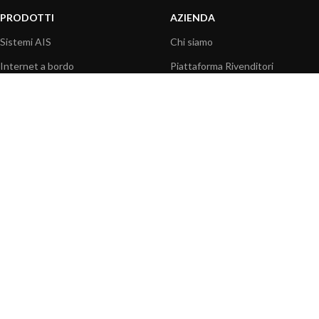
PRODOTTI
AZIENDA
Sistemi AIS
Chi siamo
Internet a bordo
Piattaforma Rivenditori
Sensori
I nostri prodotti
Interfaccia NMEA
Fondazione
PC a bordo
Stampa
Navigazione portatile
Contattaci
BLOG
INFORMAZIONI
Attualità
Centro assistenza
Informazioni prodotti
Domande frequenti
Utilizzo prodotti
Catalogo
Articoli tecnici
Video prodotti