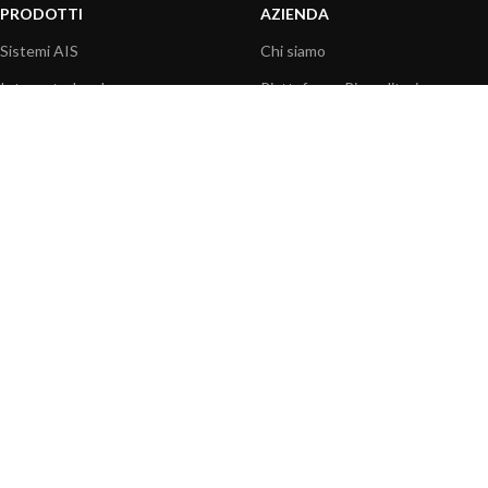
PRODOTTI
AZIENDA
Sistemi AIS
Chi siamo
Internet a bordo
Piattaforma Rivenditori
Sensori
I nostri prodotti
Interfaccia NMEA
Fondazione
PC a bordo
Stampa
Navigazione portatile
Contattaci
BLOG
INFORMAZIONI
Attualità
Centro assistenza
Informazioni prodotti
Domande frequenti
Utilizzo prodotti
Catalogo
Articoli tecnici
Video prodotti