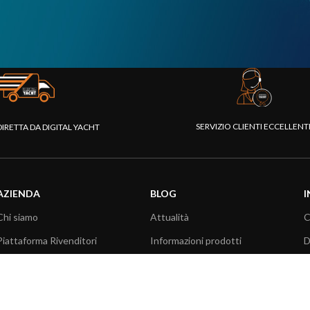
SERVIZIO CLIENTI ECCELLEN
DIRETTA DA DIGITAL YACHT
AZIENDA
BLOG
I
Chi siamo
Attualità
C
Piattaforma Rivenditori
Informazioni prodotti
D
I nostri prodotti
Utilizzo prodotti
C
Fondazione
Articoli tecnici
V