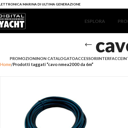
LETTRONICA MARINA DI ULTIMA GENERAZIONE
ESPLORA
PRO
cav
PROMOZIONI
NON CATALOGATO
ACCESSORI
INTERFACCE
IN
Home
Prodotti taggati “cavo nmea2000 da 6m”