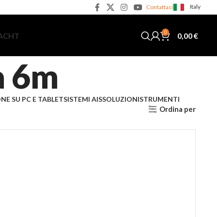
Italy
Contattaci
0
0,00
€
YACHT
a 6m
NE SU PC E TABLET
SISTEMI AIS
SOLUZIONI
STRUMENTI
Ordina per