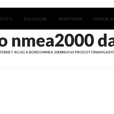
DOTTI
SOLUZIONI
ASSISTENZA
DIGITAL 
o nmea2000 d
TERNET 4G/5G A BORDO
NMEA 2000
NUOVI PRODOTTI
NAVIGAZIO