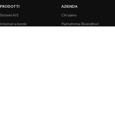
PRODOTTI
AZIENDA
Sistemi AIS
Chi siamo
Internet a bordo
Piattaforma Rivenditori
Sensori
I nostri prodotti
Interfaccia NMEA
Fondazione
PC a bordo
Stampa
Navigazione portatile
Contattaci
BLOG
INFORMAZIONI
Attualità
Centro assistenza
Informazioni prodotti
Domande frequenti
Utilizzo prodotti
Catalogo
Articoli tecnici
Video prodotti