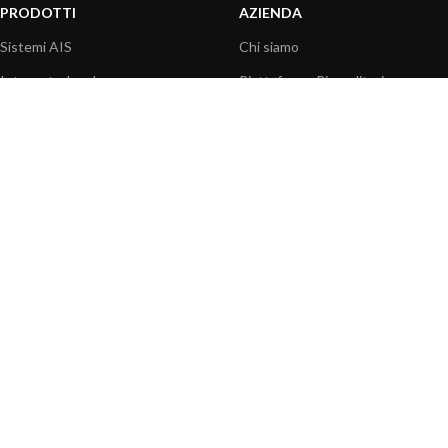
PRODOTTI
AZIENDA
Sistemi AIS
Chi siamo
Internet a bordo
Piattaforma Rivenditori
Sensori
I nostri prodotti
Interfaccia NMEA
Fondazione
PC a bordo
Stampa
Navigazione portatile
Contattaci
BLOG
INFORMAZIONI
Attualità
Centro assistenza
Informazioni prodotti
Domande frequenti
Utilizzo prodotti
Catalogo
Articoli tecnici
Video prodotti