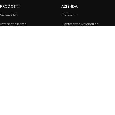
PRODOTTI
AZIENDA
Sistemi AIS
Chi siamo
Internet a bordo
Piattaforma Rivenditori
Sensori
I nostri prodotti
Interfaccia NMEA
Fondazione
PC a bordo
Stampa
Navigazione portatile
Contattaci
BLOG
INFORMAZIONI
Attualità
Centro assistenza
Informazioni prodotti
Domande frequenti
Utilizzo prodotti
Catalogo
Articoli tecnici
Video prodotti