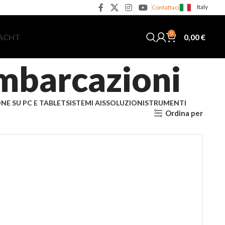
Italy
Contattaci
0
0,00
€
YACHT
mbarcazioni
NE SU PC E TABLET
SISTEMI AIS
SOLUZIONI
STRUMENTI
Ordina per