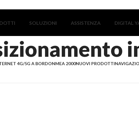
DOTTI
SOLUZIONI
ASSISTENZA
DIGITAL 
sizionamento i
TERNET 4G/5G A BORDO
NMEA 2000
NUOVI PRODOTTI
NAVIGAZIO