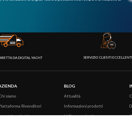
SERVIZIO CLIENTI ECCELLEN
DIRETTA DA DIGITAL YACHT
AZIENDA
BLOG
I
Chi siamo
Attualità
C
Piattaforma Rivenditori
Informazioni prodotti
D
I nostri prodotti
Utilizzo prodotti
C
Fondazione
Articoli tecnici
V