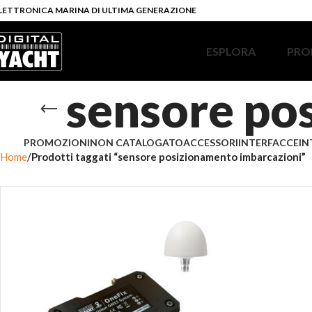
LETTRONICA MARINA DI ULTIMA GENERAZIONE
ESPLORA
PRO
sensore po
PROMOZIONI
NON CATALOGATO
ACCESSORI
INTERFACCE
IN
Home
Prodotti taggati “sensore posizionamento imbarcazioni”