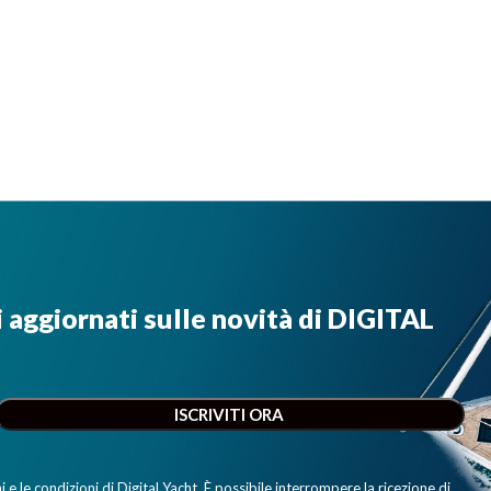
i aggiornati sulle novità di DIGITAL
e le condizioni di Digital Yacht. È possibile interrompere la ricezione di