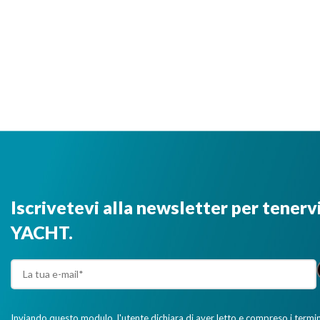
Iscrivetevi alla newsletter per tenerv
YACHT.
Inviando questo modulo, l'utente dichiara di aver letto e compreso i termini 