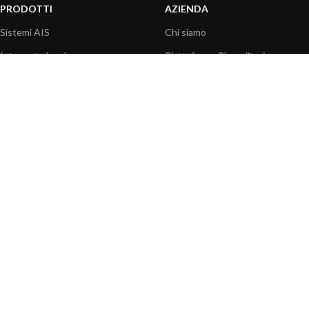
PRODOTTI
AZIENDA
Sistemi AIS
Chi siamo
Internet a bordo
Piattaforma Rivenditori
Sensori
I nostri prodotti
Interfaccia NMEA
Fondazione
PC a bordo
Stampa
Navigazione portatile
Contattaci
BLOG
INFORMAZIONI
Attualità
Centro assistenza
Informazioni prodotti
Domande frequenti
Utilizzo prodotti
Catalogo
Articoli tecnici
Video prodotti