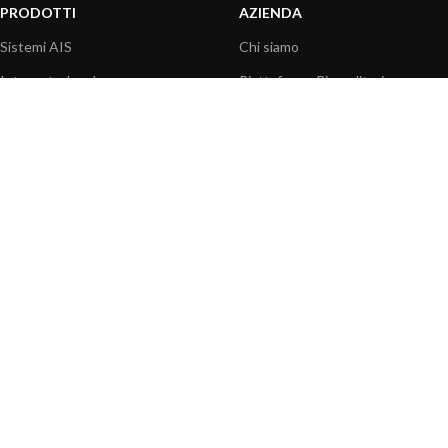
PRODOTTI
AZIENDA
Sistemi AIS
Chi siamo
Internet a bordo
Piattaforma Rivenditori
Sensori
I nostri prodotti
Interfaccia NMEA
Fondazione
PC a bordo
Stampa
Navigazione portatile
Contattaci
BLOG
INFORMAZIONI
Attualità
Centro assistenza
Informazioni prodotti
Domande frequenti
Utilizzo prodotti
Catalogo
Articoli tecnici
Video prodotti