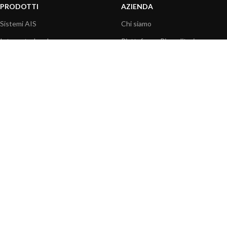
PRODOTTI
AZIENDA
Sistemi AIS
Chi siamo
Internet a bordo
Piattaforma Rivenditori
Sensori
I nostri prodotti
Interfaccia NMEA
Fondazione
PC a bordo
Stampa
Navigazione portatile
Contattaci
BLOG
INFORMAZIONI
Attualità
Centro assistenza
Informazioni prodotti
Domande frequenti
Utilizzo prodotti
Catalogo
Articoli tecnici
Video prodotti