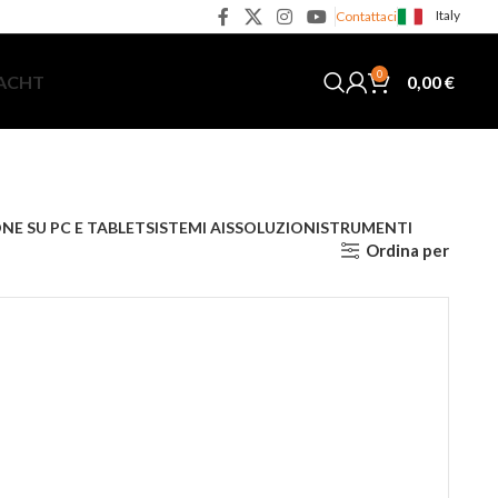
Italy
Contattaci
0
0,00
€
YACHT
NE SU PC E TABLET
SISTEMI AIS
SOLUZIONI
STRUMENTI
Ordina per