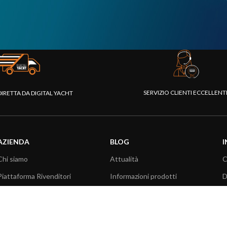
SERVIZIO CLIENTI ECCELLEN
DIRETTA DA DIGITAL YACHT
AZIENDA
BLOG
I
Chi siamo
Attualità
C
Piattaforma Rivenditori
Informazioni prodotti
D
I nostri prodotti
Utilizzo prodotti
C
Fondazione
Articoli tecnici
V