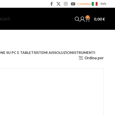
Italy
Contattaci
0
0,00
€
YACHT
NE SU PC E TABLET
SISTEMI AIS
SOLUZIONI
STRUMENTI
Ordina per