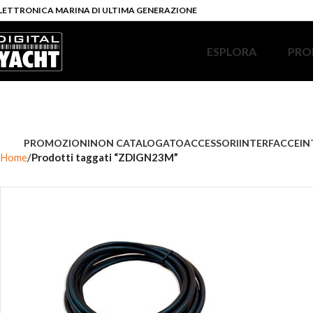
LETTRONICA MARINA DI ULTIMA GENERAZIONE
ESPLORA
PRO
PROMOZIONI
NON CATALOGATO
ACCESSORI
INTERFACCE
IN
Home
Prodotti taggati “ZDIGN23M”