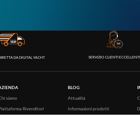
SERVIZIO CLIENTI ECCELLEN
DIRETTA DA DIGITAL YACHT
AZIENDA
BLOG
I
Chi siamo
Attualità
C
Piattaforma Rivenditori
Informazioni prodotti
D
I nostri prodotti
Utilizzo prodotti
C
Fondazione
Articoli tecnici
V