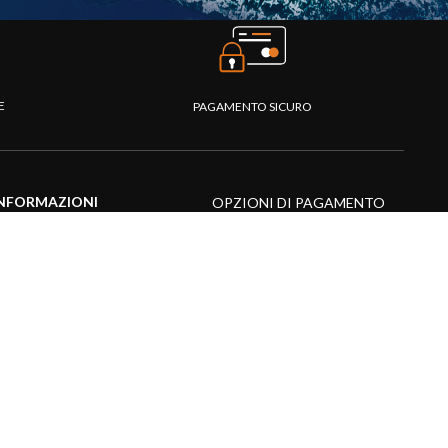
TE
PAGAMENTO SICURO
NFORMAZIONI
OPZIONI DI PAGAMENTO
entro assistenza
omande frequenti
atalogo
ideo prodotti
isorse multimediali