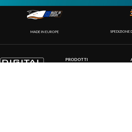
SPEDIZIONE 
MADE IN EUROPE
PRODOTTI
Sistemi AIS
Internet a bordo
Sensori
Interfaccia NMEA
PC a bordo
Navigazione portatile