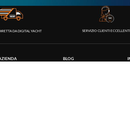
SERVIZIO CLIENTI ECCELLEN
DIRETTA DA DIGITAL YACHT
AZIENDA
BLOG
I
Chi siamo
Attualità
C
Piattaforma Rivenditori
Informazioni prodotti
D
I nostri prodotti
Utilizzo prodotti
C
Fondazione
Articoli tecnici
V
Stampa
R
Contattaci