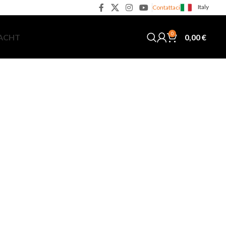
Italy
Contattaci
0
0,00
€
YACHT