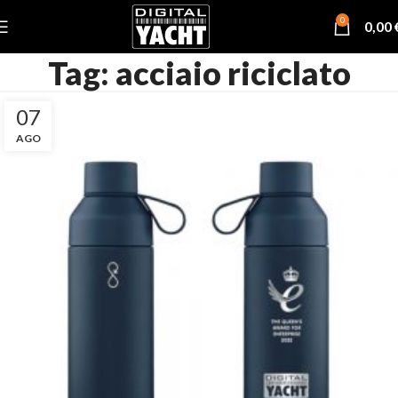
0
0,00
Tag: acciaio riciclato
07
AGO