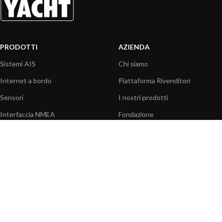
PRODOTTI
AZIENDA
Sistemi AIS
Chi siamo
Internet a bordo
Piattaforma Rivenditori
Sensori
I nostri prodotti
Interfaccia NMEA
Fondazione
PC a bordo
Stampa
Navigazione portatile
Contattaci
BLOG
INFORMAZIONI
Attualità
Centro assistenza
Informazioni prodotti
Domande frequenti