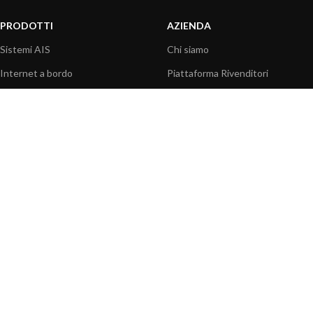
PRODOTTI
AZIENDA
Sistemi AIS
Chi siamo
Internet a bordo
Piattaforma Rivenditori
Sensori
I nostri prodotti
Interfaccia NMEA
Fondazione
PC a bordo
Stampa
Navigazione portatile
Contattaci
BLOG
INFORMAZIONI
Attualità
Centro assistenza
Informazioni prodotti
Domande frequenti
Utilizzo prodotti
Catalogo
Articoli tecnici
Video prodotti