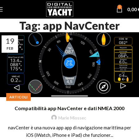
0
0,00
Tag: app NavCenter
19
FEB
ARTICOLI
Compatibilità app NavCenter e dati NMEA 2000
Marie Miossec
navCenter è una nuova app app di navigazione marittima per
iOS (iWatch, iPhone e iPad) che funzioner...