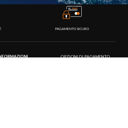
TE
PAGAMENTO SICURO
NFORMAZIONI
OPZIONI DI PAGAMENTO
entro assistenza
omande frequenti
atalogo
ideo prodotti
isorse multimediali