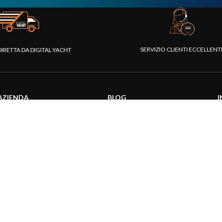
SERVIZIO CLIENTI ECCELLEN
DIRETTA DA DIGITAL YACHT
AZIENDA
BLOG
I
Chi siamo
Attualità
C
Piattaforma Rivenditori
Informazioni prodotti
D
I nostri prodotti
Utilizzo prodotti
C
Fondazione
Articoli tecnici
V
Stampa
R
Contattaci