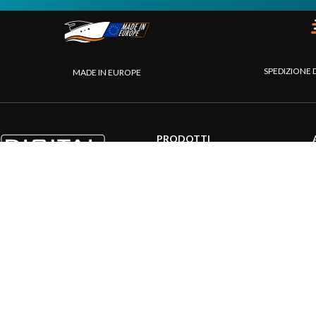
SPEDIZIONE 
MADE IN EUROPE
PRODOTTI
Sistemi AIS
Internet a bordo
Sensori
Interfaccia NMEA
PC a bordo
Navigazione portatile