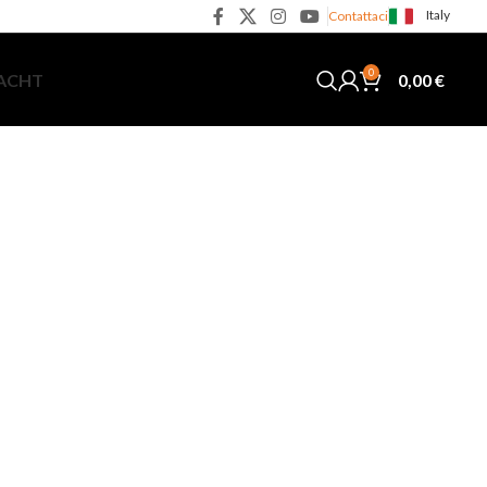
Italy
Contattaci
0
0,00
€
YACHT