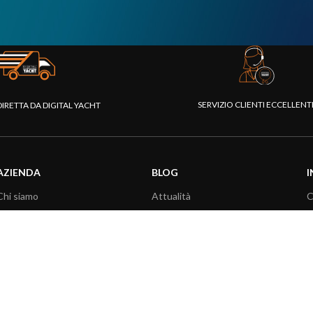
SERVIZIO CLIENTI ECCELLEN
DIRETTA DA DIGITAL YACHT
AZIENDA
BLOG
I
Chi siamo
Attualità
C
Piattaforma Rivenditori
Informazioni prodotti
D
I nostri prodotti
Utilizzo prodotti
C
Fondazione
Articoli tecnici
V
Stampa
R