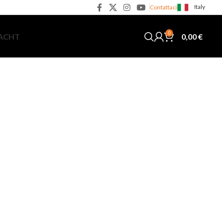
Italy
Contattaci
0
0,00
€
YACHT