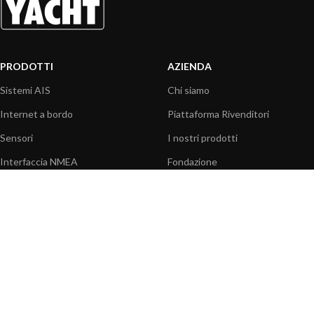
PRODOTTI
AZIENDA
Sistemi AIS
Chi siamo
Internet a bordo
Piattaforma Rivenditori
Sensori
I nostri prodotti
Interfaccia NMEA
Fondazione
PC a bordo
Stampa
Navigazione portatile
Contattaci
BLOG
INFORMAZIONI
Attualità
Centro assistenza
Informazioni prodotti
Domande frequenti