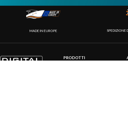
SPEDIZIONE 
MADE IN EUROPE
PRODOTTI
Sistemi AIS
Internet a bordo
Sensori
Interfaccia NMEA
PC a bordo
Navigazione portatile