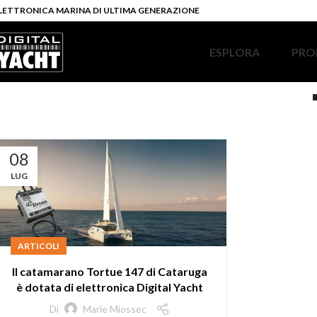
LETTRONICA MARINA DI ULTIMA GENERAZIONE
ESPLORA
PRO
08
LUG
ARTICOLI
Il catamarano Tortue 147 di Cataruga
è dotata di elettronica Digital Yacht
Di
Marie Miossec