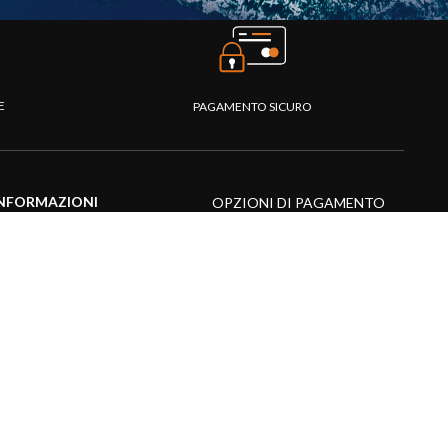
TE
PAGAMENTO SICURO
NFORMAZIONI
OPZIONI DI PAGAMENTO
entro assistenza
omande frequenti
atalogo
ideo prodotti
isorse multimediali