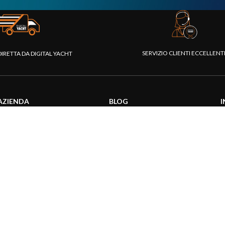
SERVIZIO CLIENTI ECCELLEN
DIRETTA DA DIGITAL YACHT
AZIENDA
BLOG
I
Chi siamo
Attualità
C
Piattaforma Rivenditori
Informazioni prodotti
D
I nostri prodotti
Utilizzo prodotti
C
Fondazione
Articoli tecnici
V
Stampa
R
Contattaci