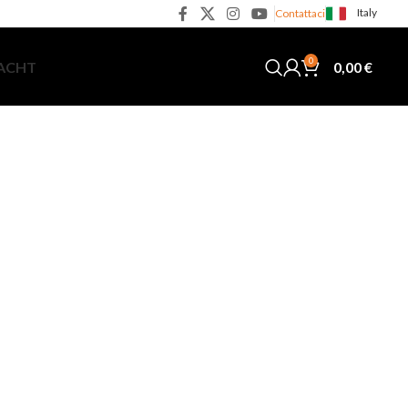
Italy
Contattaci
0
0,00
€
YACHT