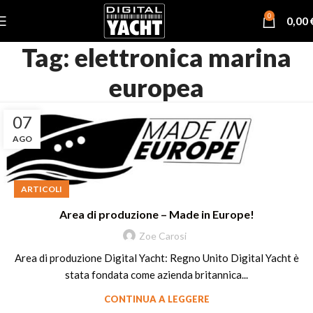
0
0,00
Tag: elettronica marina
europea
07
AGO
ARTICOLI
Area di produzione – Made in Europe!
Zoe Carosi
Area di produzione Digital Yacht: Regno Unito Digital Yacht è
stata fondata come azienda britannica...
CONTINUA A LEGGERE