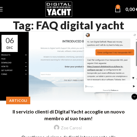
0
0,00
Tag: FAQ digital yacht
06
DIC
ARTICOLI
Il servizio clienti di Digital Yacht accoglie un nuovo
membro al suo team!
Zoe Carosi