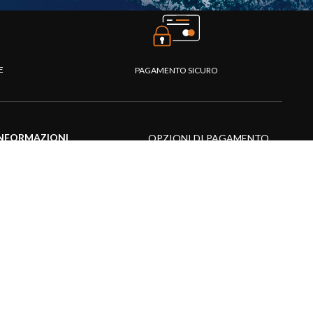
TE
PAGAMENTO SICURO
NFORMAZIONI
OPZIONI DI PAGAMENTO
entro assistenza
omande frequenti
atalogo
ideo prodotti
isorse multimediali