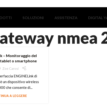
DOTTI
SOLUZIONI
ASSISTENZA
DIGITAL 
gateway nmea 
k – Monitoraggio del
 tablet o smartphone
Zoe Carosi
terfaccia ENGINELink di
 è un dispositivo wireless
0 che consente di...
INUA A LEGGERE