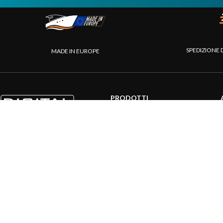
SPEDIZIONE 
MADE IN EUROPE
PRODOTTI
Sistemi AIS
Internet a bordo
Sensori
Interfaccia NMEA
PC a bordo
Navigazione portatile