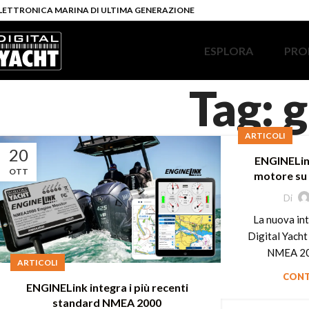
LETTRONICA MARINA DI ULTIMA GENERAZIONE
ESPLORA
PRO
Tag: 
ARTICOLI
20
ENGINELin
OTT
motore su
Di
La nuova in
Digital Yacht
NMEA 200
ARTICOLI
CONT
ENGINELink integra i più recenti
standard NMEA 2000