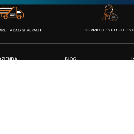
SERVIZIO CLIENTI ECCELLEN
DIRETTA DA DIGITAL YACHT
AZIENDA
BLOG
I
Chi siamo
Attualità
C
Piattaforma Rivenditori
Informazioni prodotti
D
I nostri prodotti
Utilizzo prodotti
C
Fondazione
Articoli tecnici
V
Stampa
R
Contattaci