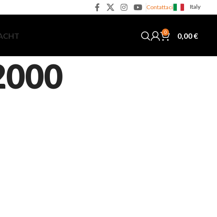
Italy
Contattaci
0
0,00
€
YACHT
2000