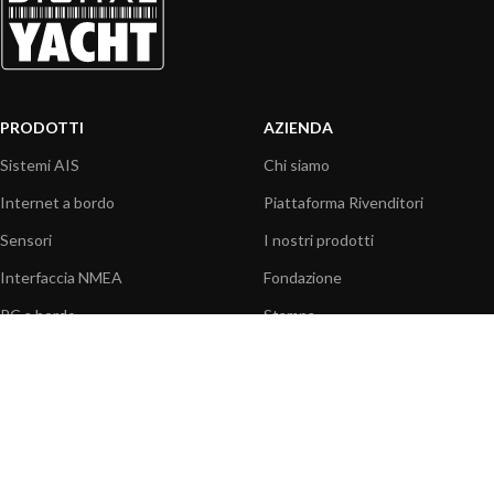
PRODOTTI
AZIENDA
Sistemi AIS
Chi siamo
Internet a bordo
Piattaforma Rivenditori
Sensori
I nostri prodotti
Interfaccia NMEA
Fondazione
PC a bordo
Stampa
Navigazione portatile
Contattaci
BLOG
INFORMAZIONI
Attualità
Centro assistenza