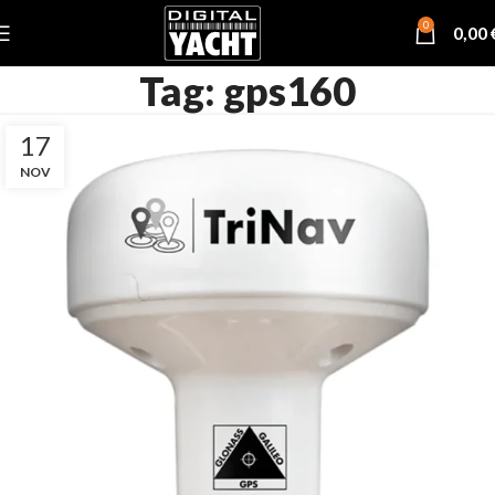
0
0,00
Tag: gps160
17
NOV