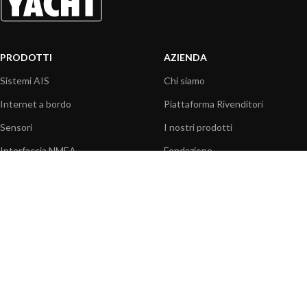
PRODOTTI
AZIENDA
Sistemi AIS
Chi siamo
Internet a bordo
Piattaforma Rivenditori
Sensori
I nostri prodotti
Interfaccia NMEA
Fondazione
PC a bordo
Stampa
Navigazione portatile
Contattaci
BLOG
INFORMAZIONI
Attualità
Centro assistenza
Informazioni prodotti
Domande frequenti