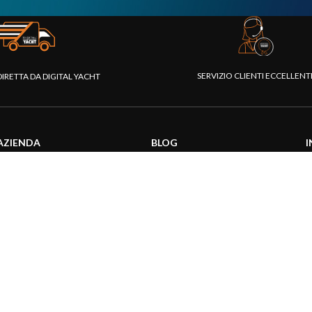
SERVIZIO CLIENTI ECCELLEN
DIRETTA DA DIGITAL YACHT
AZIENDA
BLOG
I
Chi siamo
Attualità
C
Piattaforma Rivenditori
Informazioni prodotti
D
I nostri prodotti
Utilizzo prodotti
C
Fondazione
Articoli tecnici
V
Stampa
R
Contattaci