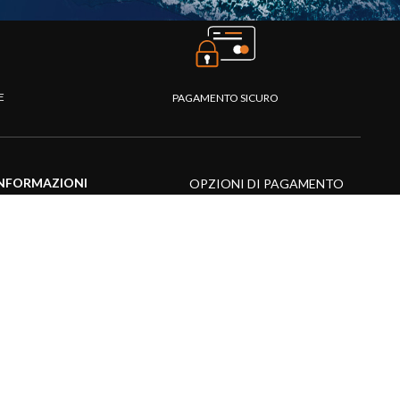
TE
PAGAMENTO SICURO
NFORMAZIONI
OPZIONI DI PAGAMENTO
entro assistenza
omande frequenti
atalogo
ideo prodotti
isorse multimediali