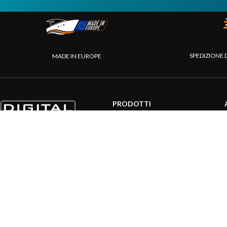
SPEDIZIONE 
MADE IN EUROPE
PRODOTTI
Sistemi AIS
Internet a bordo
Sensori
Interfaccia NMEA
PC a bordo
Navigazione portatile