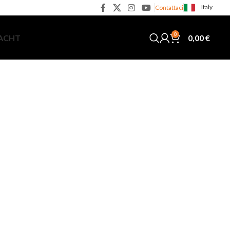
Italy
Contattaci
0
0,00
€
YACHT