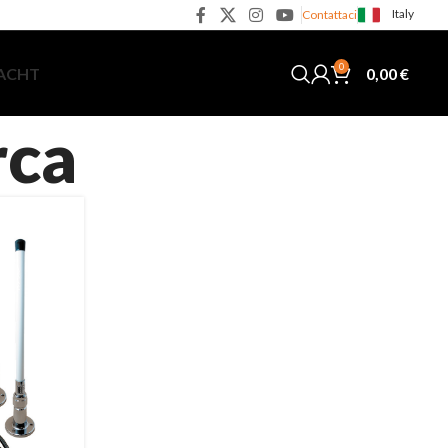
Italy
Contattaci
0
0,00
€
YACHT
rca