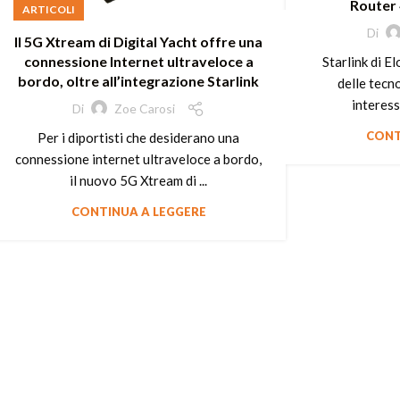
Router 
ARTICOLI
Di
Il 5G Xtream di Digital Yacht offre una
connessione Internet ultraveloce a
Starlink di E
bordo, oltre all’integrazione Starlink
delle tecn
interessa
Di
Zoe Carosi
CONT
Per i diportisti che desiderano una
connessione internet ultraveloce a bordo,
il nuovo 5G Xtream di ...
CONTINUA A LEGGERE