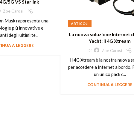
4G/5G VS Starlink
Zoe Carosi
lon Musk rappresenta una
ARTICOLI
ologie più innovative e
La nuova soluzione Internet di
nti degli ultimi te...
Yacht: il 4G Xtream
INUA A LEGGERE
Di
Zoe Carosi
Il 4G Xtream è la nostra nuova s
per accedere a Internet a bordo. 
un unico pack c...
CONTINUA A LEGGERE