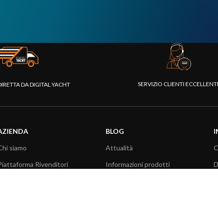
SERVIZIO CLIENTI ECCELLEN
DIRETTA DA DIGITAL YACHT
AZIENDA
BLOG
I
Chi siamo
Attualità
C
Piattaforma Rivenditori
Informazioni prodotti
D
I nostri prodotti
Utilizzo prodotti
C
Fondazione
Articoli tecnici
V
Stampa
R