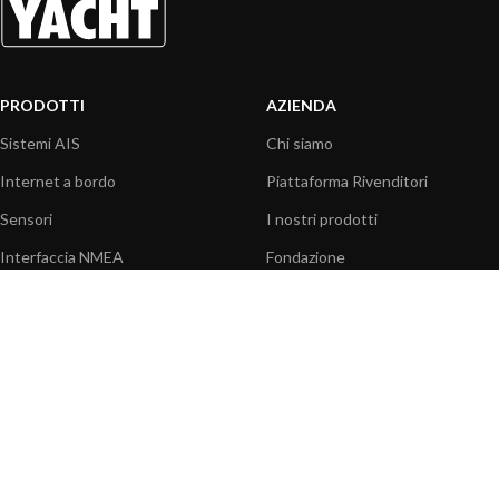
PRODOTTI
AZIENDA
Sistemi AIS
Chi siamo
Internet a bordo
Piattaforma Rivenditori
Sensori
I nostri prodotti
Interfaccia NMEA
Fondazione
PC a bordo
Stampa
Navigazione portatile
Contattaci
BLOG
INFORMAZIONI
Attualità
Centro assistenza
Informazioni prodotti
Domande frequenti