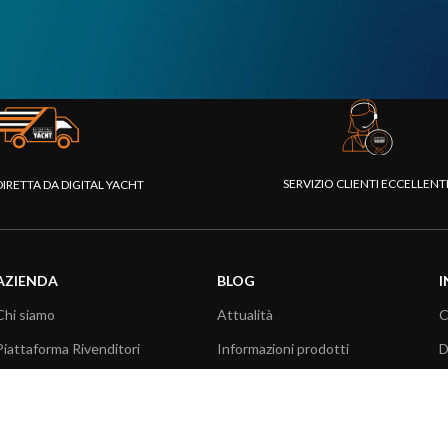
SERVIZIO CLIENTI ECCELLEN
DIRETTA DA DIGITAL YACHT
AZIENDA
BLOG
I
Chi siamo
Attualità
C
Piattaforma Rivenditori
Informazioni prodotti
D
I nostri prodotti
Utilizzo prodotti
C
Fondazione
Articoli tecnici
V