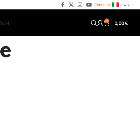
Italy
Contattaci
0
0,00
€
YACHT
ue