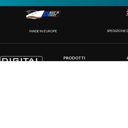
SPEDIZIONE 
MADE IN EUROPE
PRODOTTI
Sistemi AIS
Internet a bordo
Sensori
Interfaccia NMEA
PC a bordo
Navigazione portatile