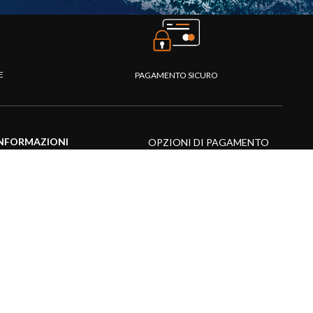
TE
PAGAMENTO SICURO
NFORMAZIONI
OPZIONI DI PAGAMENTO
entro assistenza
omande frequenti
atalogo
ideo prodotti
isorse multimediali