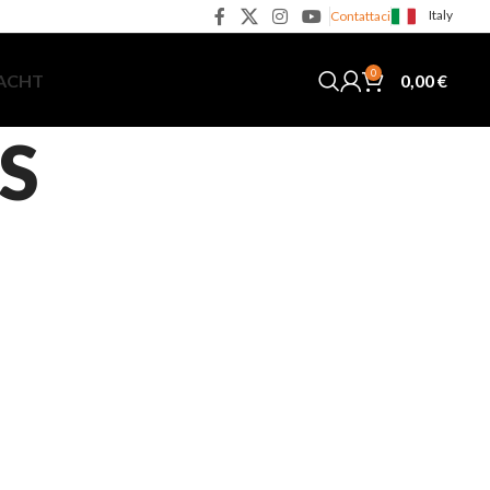
Italy
Contattaci
0
0,00
€
YACHT
IS