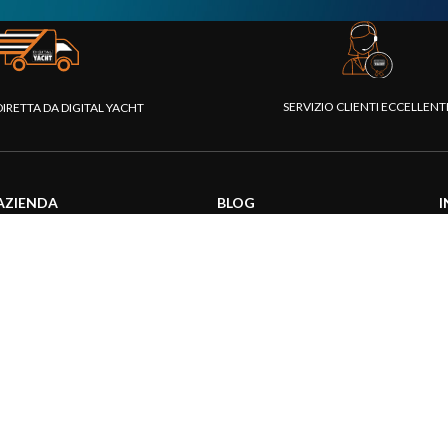
SERVIZIO CLIENTI ECCELLEN
DIRETTA DA DIGITAL YACHT
AZIENDA
BLOG
I
Chi siamo
Attualità
C
Piattaforma Rivenditori
Informazioni prodotti
D
I nostri prodotti
Utilizzo prodotti
C
Fondazione
Articoli tecnici
V
Stampa
R
Contattaci