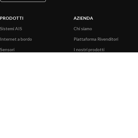
PRODOTTI
AZIENDA
Sistemi AIS
Chi siamo
Internet a bordo
Piattaforma Rivenditori
Sensori
I nostri prodotti
Interfaccia NMEA
Fondazione
PC a bordo
Stampa
Navigazione portatile
Contattaci
BLOG
INFORMAZIONI
Attualità
Centro assistenza
Informazioni prodotti
Domande frequenti
Utilizzo prodotti
Catalogo