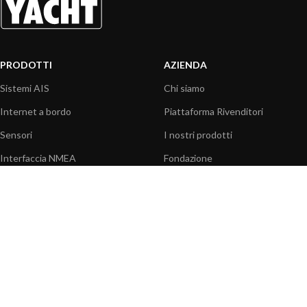
PRODOTTI
AZIENDA
Sistemi AIS
Chi siamo
Internet a bordo
Piattaforma Rivenditori
Sensori
I nostri prodotti
Interfaccia NMEA
Fondazione
PC a bordo
Stampa
Navigazione portatile
Contattaci
BLOG
INFORMAZIONI
Attualità
Centro assistenza
Informazioni prodotti
Domande frequenti