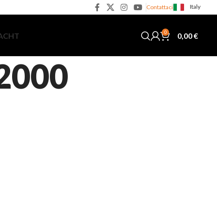
Italy
Contattaci
0
0,00
€
YACHT
 2000