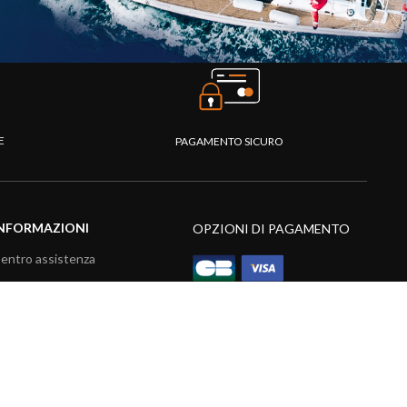
TE
PAGAMENTO SICURO
NFORMAZIONI
OPZIONI DI PAGAMENTO
entro assistenza
omande frequenti
atalogo
ideo prodotti
isorse multimediali