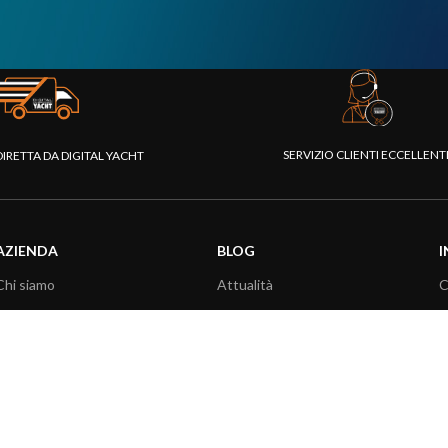
SERVIZIO CLIENTI ECCELLEN
DIRETTA DA DIGITAL YACHT
AZIENDA
BLOG
I
Chi siamo
Attualità
C
Piattaforma Rivenditori
Informazioni prodotti
D
I nostri prodotti
Utilizzo prodotti
C
Fondazione
Articoli tecnici
V
Stampa
R