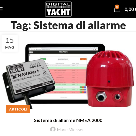
0
0,00
Tag: Sistema di allarme
15
MAG
ARTICOLI
Sistema di allarme NMEA 2000
Marie Miossec