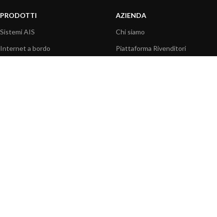
PRODOTTI
AZIENDA
Sistemi AIS
Chi siamo
Internet a bordo
Piattaforma Rivenditori
Sensori
I nostri prodotti
Interfaccia NMEA
Fondazione
PC a bordo
Stampa
Navigazione portatile
Contattaci
BLOG
INFORMAZIONI
Attualità
Centro assistenza
Informazioni prodotti
Domande frequenti
Utilizzo prodotti
Catalogo
Articoli tecnici
Video prodotti