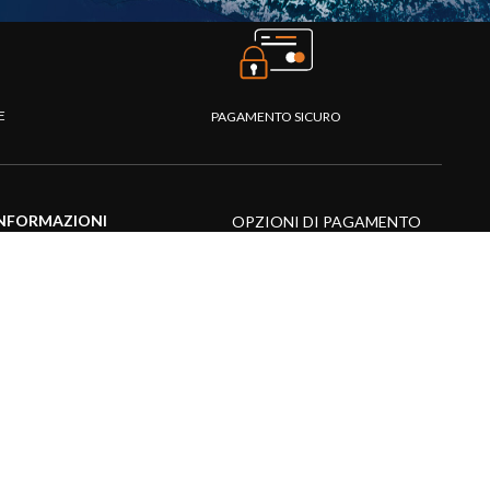
TE
PAGAMENTO SICURO
NFORMAZIONI
OPZIONI DI PAGAMENTO
entro assistenza
omande frequenti
atalogo
ideo prodotti
isorse multimediali