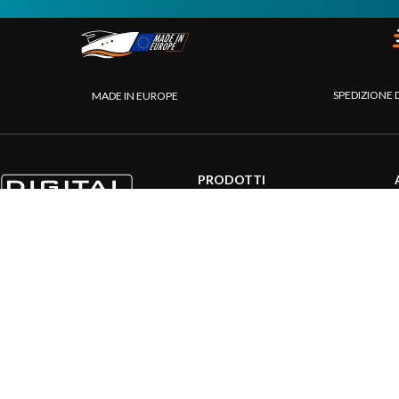
SPEDIZIONE 
MADE IN EUROPE
PRODOTTI
Sistemi AIS
Internet a bordo
Sensori
Interfaccia NMEA
PC a bordo
Navigazione portatile