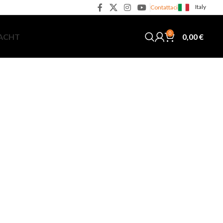
Italy
Contattaci
0
0,00
€
YACHT