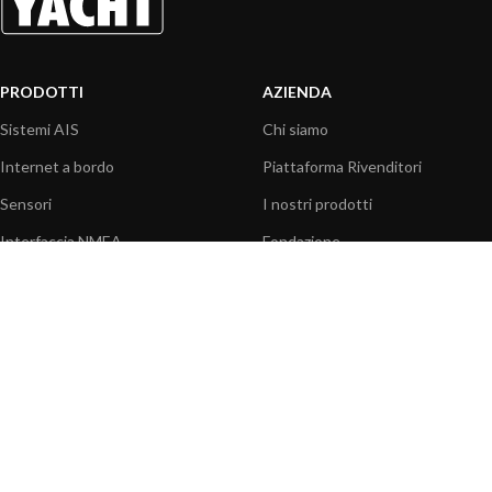
PRODOTTI
AZIENDA
Sistemi AIS
Chi siamo
Internet a bordo
Piattaforma Rivenditori
Sensori
I nostri prodotti
Interfaccia NMEA
Fondazione
PC a bordo
Stampa
Navigazione portatile
Contattaci
BLOG
INFORMAZIONI
Attualità
Centro assistenza
Informazioni prodotti
Domande frequenti