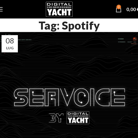
0
0,00
Tag: Spotify
08
LUG